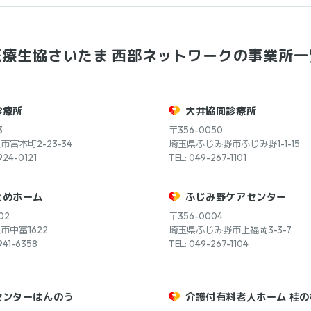
医療生協さいたま
西部ネットワークの事業所一
診療所
大井協同診療所
3
〒356-0050
宮本町2-23-34
埼玉県ふじみ野市ふじみ野1-1-15
924-0121
TEL: 049-267-1101
とめホーム
ふじみ野ケアセンター
02
〒356-0004
市中富1622
埼玉県ふじみ野市上福岡3-3-7
941-6358
TEL: 049-267-1104
センターはんのう
介護付有料老人ホーム 桂の